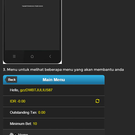
3. Menu untuk melihat beberapa menu yang akan membantu anda