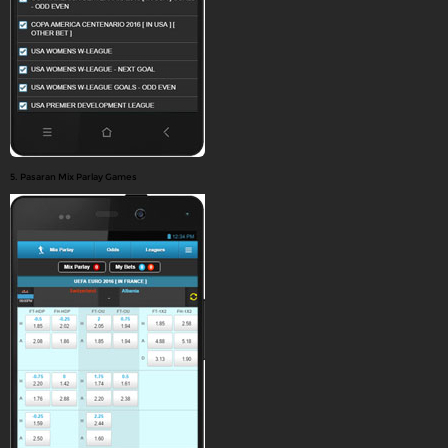
5. Pasaran Mix Parlay Games