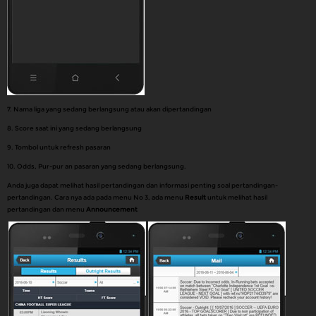
7. Nama liga yang sedang berlangsung atau akan dipertandingan
8. Score saat ini yang sedang berlangsung
9. Tombol untuk
refresh pasaran
10. Odds, Pur-pur an pasaran yang sedang berlangsung.
Anda juga dapat melihat hasil pertandingan dan informasi penting soal pertandingan-
pertandingan. Cara nya ada pada menu No 3, ada menu
Result
untuk melihat hasil
pertandingan dan menu
Announcement