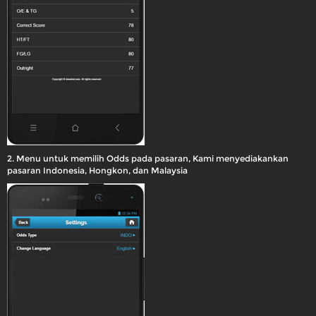
2. Menu untuk memilih Odds pada pasaran, Kami menyediakankan
pasaran Indonesia, Hongkon, dan Malaysia