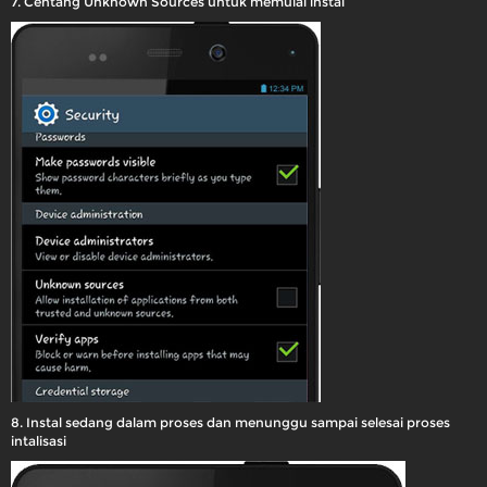
7. Centang Unknown Sources untuk memulai instal
8. Instal sedang dalam proses dan menunggu sampai selesai proses
intalisasi