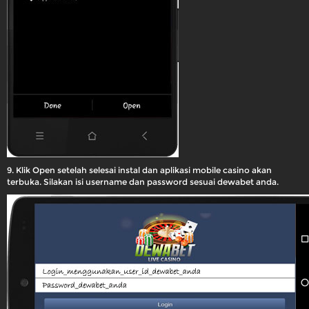
9. Klik Open setelah selesai instal dan aplikasi mobile casino akan
terbuka. Silakan isi username dan password sesuai dewabet anda.