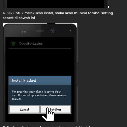
6. Klik untuk melakukan instal, maka akan muncul tombol setting
sepert di bawah ini