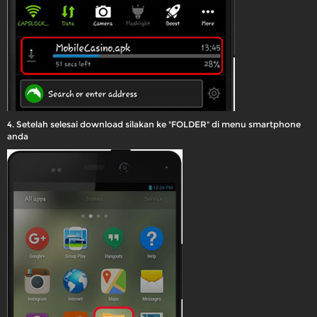
4. Setelah selesai download silakan ke "FOLDER" di menu smartphone
anda