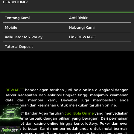
BERUNTUNG!
Tentang Kami
Anti Blokir
Mobile
Hubungi Kami
Kalkulator Mix Parlay
Link DEWABET
Tutorial Deposit
DEWABET
bandar agen taruhan judi bola online dilengkapi dengan
server kecepatan dan enkripsi tingkat tinggi menjamin keamanan
data dari member kami, Dewabet juga memberikan anda
kenyamanan dan keamanan untuk melakukan taruhan online.
DEWABET Bandar Agen Taruhan
Judi Bola Online
yang menyediakan
online game terbaik dengan pilihan yang beragam. Dari permainan
mesin slot dan casino online hingga keno, lottery, Poker dan even
olahraga terbesar. Kami mempermudah anda untuk mulai bermain
dengan proses pendaftaran yang cepat dan juga sistem deposit,