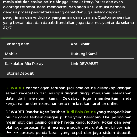
mesin slot dan casino online hingga keno, lottery, Poker dan even
olahraga terbesar. Kami mempermudah anda untuk mulai bermain
dengan proses pendaftaran yang cepat dan juga sistem deposit,
pengiriman dan withdraw yang aman dan nyaman. Customer service
yang bersahabat dan dapat di andalkan juga siap melayani anda selama
24/7.
Tentang Kami
Anti Blokir
Mobile
Hubungi Kami
Kalkulator Mix Parlay
Link DEWABET
Tutorial Deposit
DEWABET
bandar agen taruhan judi bola online dilengkapi dengan
server kecepatan dan enkripsi tingkat tinggi menjamin keamanan
data dari member kami, Dewabet juga memberikan anda
kenyamanan dan keamanan untuk melakukan taruhan online.
DEWABET Bandar Agen Taruhan
Judi Bola Online
yang menyediakan
online game terbaik dengan pilihan yang beragam. Dari permainan
mesin slot dan casino online hingga keno, lottery, Poker dan even
olahraga terbesar. Kami mempermudah anda untuk mulai bermain
dengan proses pendaftaran yang cepat dan juga sistem deposit,