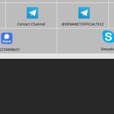
Contact Channel
@DEWABETOFFICIALTELE
Dewabe
5729898631