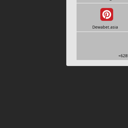
Dewabet.asia
+628