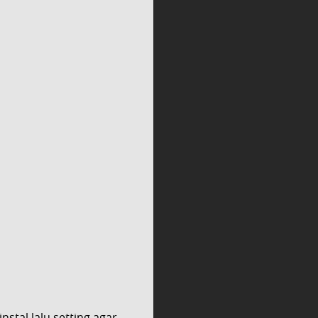
nstal lalu setting agar