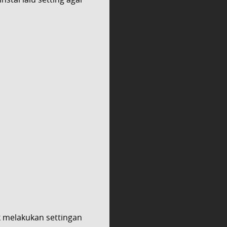
uk melakukan settingan