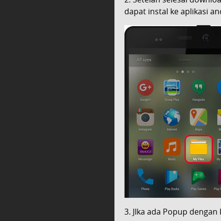
dapat instal ke aplikasi a
3. JIka ada Popup dengan 