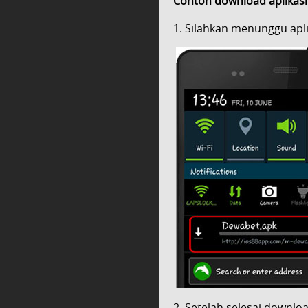
Contoh download aplikasi 
1. Silahkan menunggu apli
2. Setelah selesai downloa