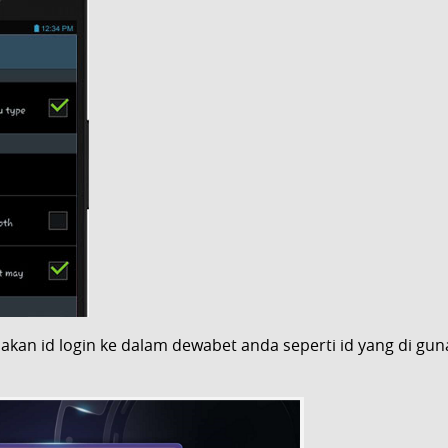
akan id login ke dalam dewabet anda seperti id yang di gu