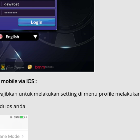
mobile via IOS :
 wajibkan untuk melakukan setting di menu profile melakukan
di ios anda