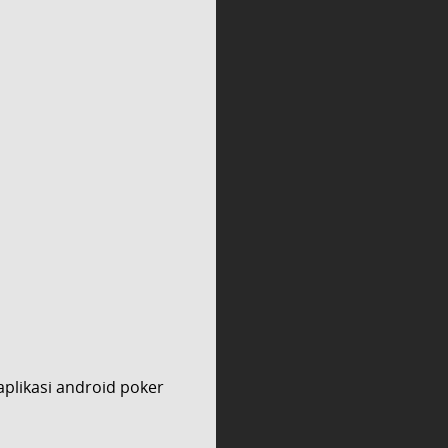
plikasi android poker