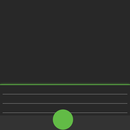
Tentang Kami
Anti Blokir
Mobile
Hubungi Kami
Kalkulator Mix Parlay
Link DEWABET
Tutorial Deposit
Daftar
Promosi
Live Chat
Beranda
DEWABET
bandar agen taruhan judi bola online dilengkapi dengan server