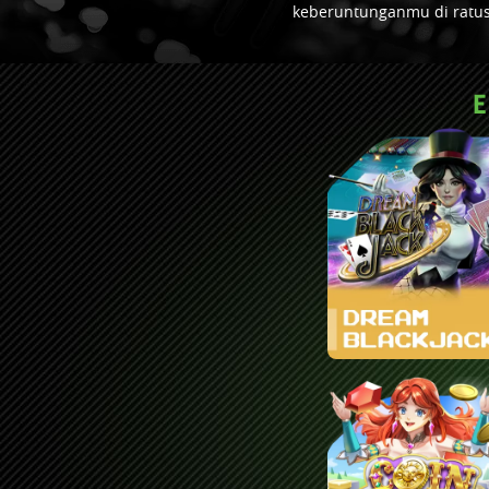
keberuntunganmu di ratus
E