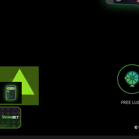
FREE LU
© 